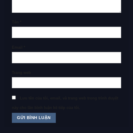
Tên
*
Email
*
Trang web
Lưu tên của tôi, email, và trang web trong trình duyệt
này cho lần bình luận kế tiếp của tôi.