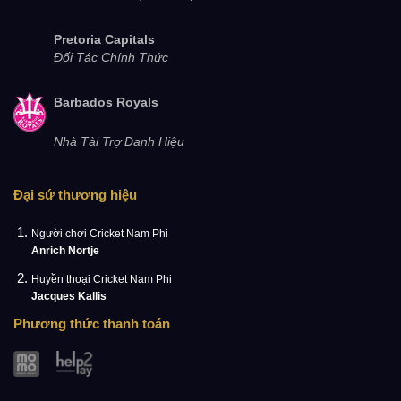
Pretoria Capitals
Đối Tác Chính Thức
Barbados Royals
Nhà Tài Trợ Danh Hiệu
Đại sứ thương hiệu
Người chơi Cricket Nam Phi
Anrich Nortje
Huyền thoại Cricket Nam Phi
Jacques Kallis
Phương thức thanh toán